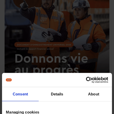
Consent
Details
About
Document d’enregistrement
universel 2025
Managing cookies
Accéder au rapport