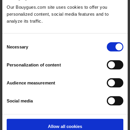
Our Bouygues.com site uses cookies to offer you
personalized content, social media features and to
analyze its traffic.
Filtrer par année de publication
Filtrer par type de publication
Sélectionnez le contenu
Sélectionnez le contenu
Consent
Necessary
Selection
Document d’enregistrement universel 2025
Personalization of content
Document d’enregistrement universel 2025 (incluant le rapport
financier)
Format ESEF
Audience measurement
Document d’enregistrement universel 2025
Social media
Indicateurs sociaux 2025
Indicateurs sociaux complémentaires Bouygues 2025
Allow all cookies