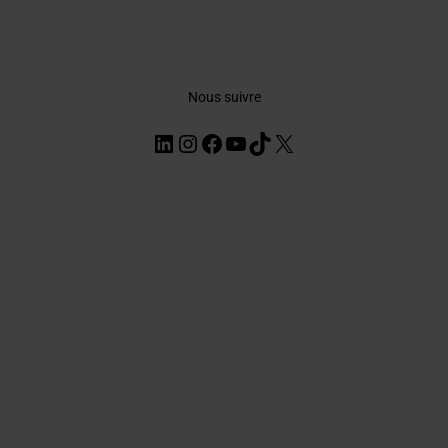
Nous suivre
LinkedIn
Instagram
Facebook
YouTube
TikTok
X