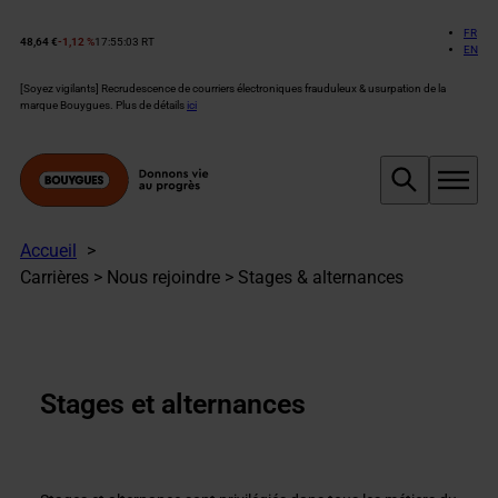
Aller
au
FR
48,64 €
-1,12 %
17:55:03 RT
Cours
EN
contenu
de
l’action
[Soyez vigilants] Recrudescence de courriers électroniques frauduleux & usurpation de la
Bouygues :
marque Bouygues. Plus de détails
ici
Accueil
Carrières > Nous rejoindre > Stages & alternances
Stages et alternances