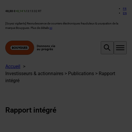
Aller
au
FR
48,88 €
+0,14 %
13:13:32 RT
Cours
EN
contenu
de
l’action
[Soyez vigilants] Recrudescence de courriers électroniques frauduleux & usurpation de la
Bouygues :
marque Bouygues. Plus de détails
ici
Accueil
Investisseurs & actionnaires > Publications > Rapport
intégré
Rapport intégré