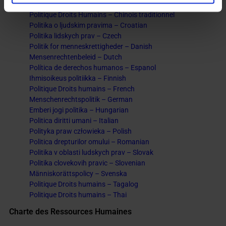
Politique Droits Humains – Chinois cantonais
Politique Droits Humains – Chinois traditionnel
Politika o ljudskim pravima – Croatian
Politika lidskych prav – Czech
Politik for menneskrettigheder – Danish
Mensenrechtenbeleid – Dutch
Política de derechos humanos – Espanol
Ihmisoikeus politiikka – Finnish
Politique Droits humains – French
Menschenrechtspolitik – German
Emberi jogi politika – Hungarian
Politica diritti umani – Italian
Polityka praw człowieka – Polish
Politica drepturilor omului – Romanian
Politika v oblasti ludskych prav – Slovak
Politika clovekovih pravic – Slovenian
Människorättspolicy – Svenska
Politique Droits humains – Tagalog
Politique Droits humains – Thai
Charte des Ressources Humaines