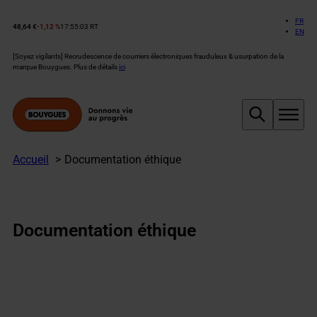
Aller
au
FR
48,64 €
-1,12 %
17:55:03 RT
Cours
EN
contenu
de
l’action
[Soyez vigilants] Recrudescence de courriers électroniques frauduleux & usurpation de la
Bouygues :
marque Bouygues. Plus de détails
ici
Accueil
Documentation éthique
Documentation éthique