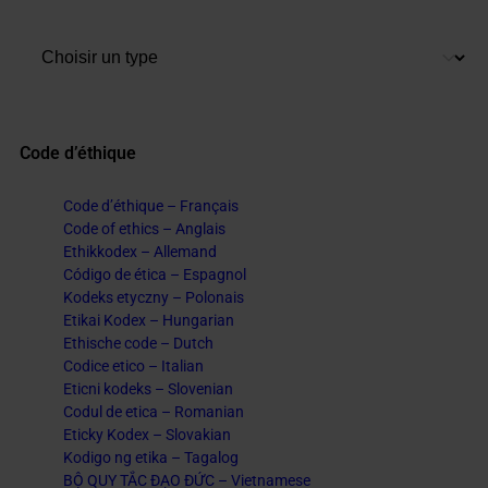
Filtrer par type de publication
Sélectionnez le contenu
Code d’éthique
Code d’éthique – Français
Code of ethics – Anglais
Ethikkodex – Allemand
Código de ética – Espagnol
Kodeks etyczny – Polonais
Etikai Kodex – Hungarian
Ethische code – Dutch
Codice etico – Italian
Eticni kodeks – Slovenian
Codul de etica – Romanian
Eticky Kodex – Slovakian
Kodigo ng etika – Tagalog
BỘ QUY TẮC ĐẠO ĐỨC – Vietnamese