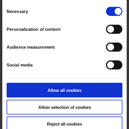
Carta de RSC para proveedores y subcontratistas –
Consent
Necessary
Espagnol
Selection
Karta CSR-dostawcy i podwykonawcy – Polonais
Mvo handvest voor leveranciers en onderaannemers –
Personalization of content
Néerlandais
Carta RSI per i fornitori e i subappaltatori – Italien
Yhteiskuntavastuusaannot toimittajille ja aliurakoitsijoille –
Audience measurement
Finnois
Charte sociale européenne
Social media
Anglais
Allemand
Espagnol
Hollandais
Allow all cookies
Français
Politique Droits humains
Allow selection of cookies
Human Rights Policy – Anglais
Reject all cookies
Politique Droits Humains – Arabe