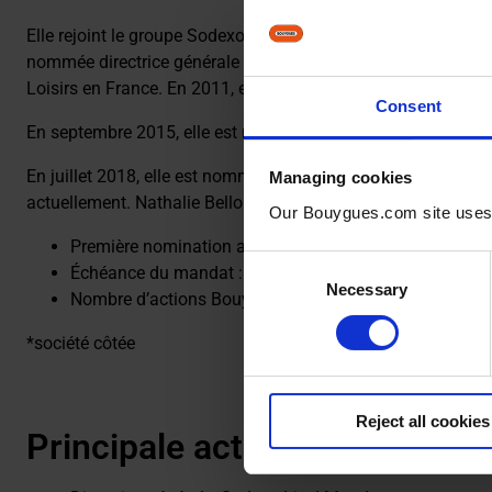
Elle rejoint le groupe Sodexo en mars 1996 comme directric
nommée directrice générale de Sodexo Prestige puis en janvie
Loisirs en France. En 2011, elle participe au rachat de Lenôt
Consent
En septembre 2015, elle est nommée directrice opérationnel
En juillet 2018, elle est nommée directrice générale Sports &
Managing cookies
actuellement. Nathalie Bellon-Szabo occupe aussi diverses 
Our Bouygues.com site uses co
Première nomination au conseil d’administration de B
Consent
Échéance du mandat : 2028
Necessary
Selection
Nombre d’actions Bouygues détenues (au 31/12/2025)
*société côtée
Reject all cookies
Principale activité exercée 