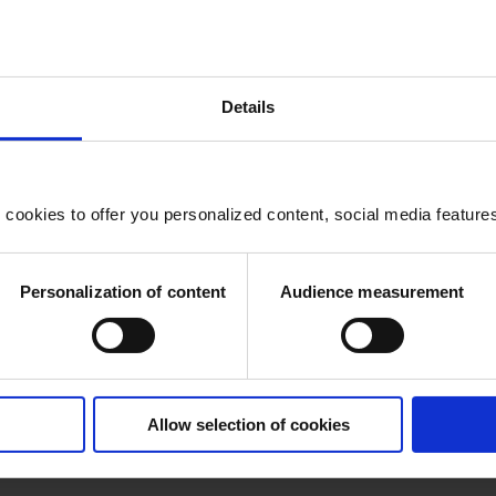
e commerciale de Sodexo Prestige en France et devient responsab
r 2006, directrice générale de l’Affiche. En septembre 2010, ell
re et est nommée présidente du Directoire de Lenôtre en plus de 
Details
le Sodexo Sports et Loisirs Monde.
 Loisirs Monde (aujourd’hui Sodexo Live!) et rejoint le comité e
autres fonctions au sein du groupe Sodexo qui sont indiquées ci
okies to offer you personalized content, social media features a
ouygues : 29 avril 2025
Personalization of content
Audience measurement
 : 2254
Allow selection of cookies
hors de Bouygues SA