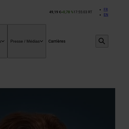
FR
49,19 €
+0,78 %
17:55:03 RT
Cours
EN
de
l’action
Bouygues :
Carrières
s
Presse / Médias