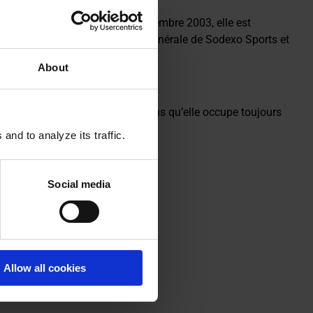
le de secteur en 1999. En septembre 2003, elle est
e accède au poste de directrice générale de Sodexo Sports et
ses fonctions.
About
xécutif du groupe Sodexo, fonctions qu’elle occupe toujours
-dessous.
nd to analyze its traffic.
Social media
Allow all cookies