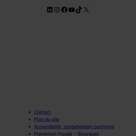
LinkedIn
Instagram
Facebook
YouTube
TikTok
X
Contact
Plan du site
Accessibilité : partiellement conforme
Prévention fraude – Bouygues