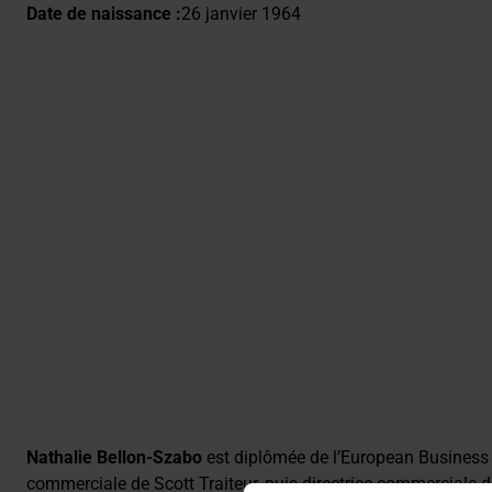
Date de naissance :
26 janvier 1964
Nathalie Bellon-Szabo
est diplômée de l’European Business 
commerciale de Scott Traiteur, puis directrice commerciale d