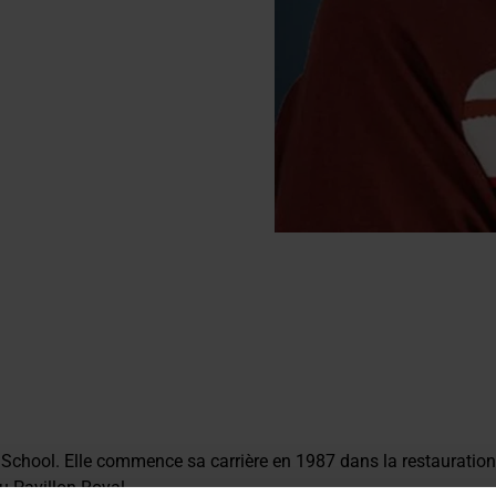
School. Elle commence sa carrière en 1987 dans la restauration
u Pavillon Royal.