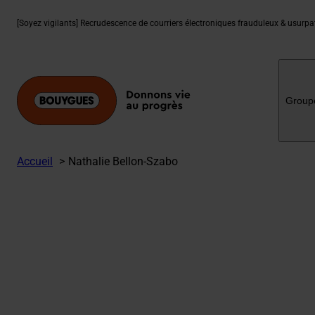
Aller
au
[Soyez vigilants] Recrudescence de courriers électroniques frauduleux & usurp
contenu
Group
Accueil
Nathalie Bellon-Szabo