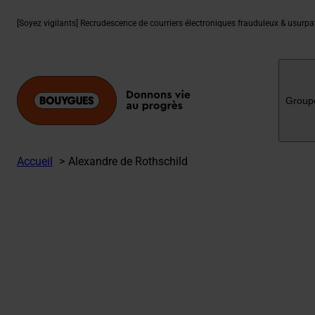
Aller
au
[Soyez vigilants] Recrudescence de courriers électroniques frauduleux & usurp
contenu
Group
Accueil
Alexandre de Rothschild