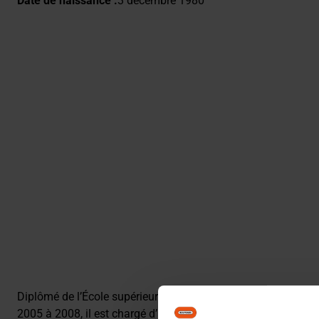
Date de naissance :
3 décembre 1980
Diplômé de l’École supérieure du commerce extérieur (ESCE)
2005 à 2008, il est chargé d’affaires chez Argan Capital,
Priv