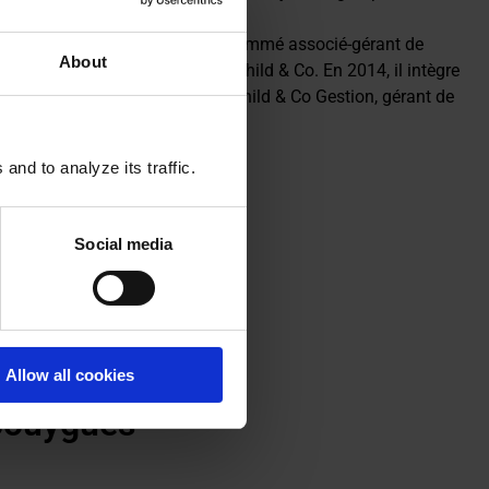
hschild & Co. En 2013, il est nommé associé-gérant de
About
mités au sein du Groupe Rothschild & Co. En 2014, il intègre
 est président exécutif de Rothschild & Co Gestion, gérant de
nd to analyze its traffic.
Social media
Allow all cookies
 Bouygues