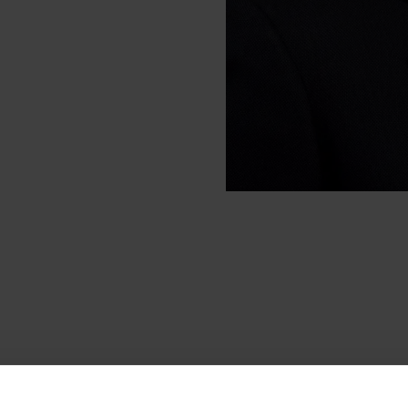
,
Alexandre de Rothschild
a commencé sa carrière en 2004 en ta
ate Equity,
à Londres, puis adjoint au directeur de la stratégie d