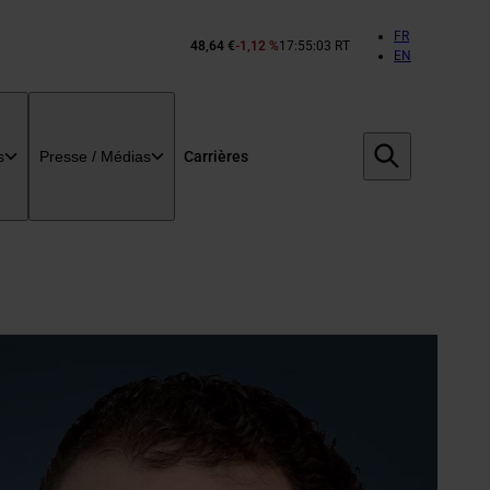
FR
48,64 €
-1,12 %
17:55:03 RT
Cours
EN
de
l’action
Bouygues :
Carrières
s
Presse / Médias