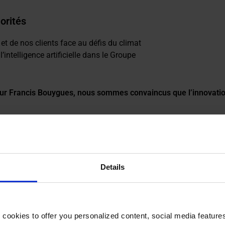
iorités
 et de nos clients face au défis du climat
l’intelligence artificielle dans le Groupe
teur Francis Bouygues, nous sommes convaincus que l’innovation 
tions, d’accélérer les transitions et de transformer durableme
accompagner les transitions de la société.
C’est ainsi que nous donnons vie au progrès.
Details
okies to offer you personalized content, social media features a
rojets représentatifs de la diversité des réalisations face au