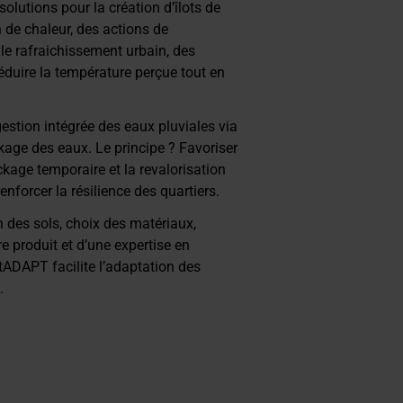
lutions pour la création d’îlots de
Moret
juillet
n de chaleur, des actions de
2025
r le rafraichissement urbain, des
éduire la température perçue tout en
estion intégrée des eaux pluviales via
kage des eaux. Le principe ? Favoriser
tockage temporaire et la revalorisation
enforcer la résilience des quartiers.
n des sols, choix des matériaux,
e produit et d’une expertise en
etADAPT facilite l’adaptation des
.