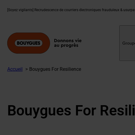
Aller
au
[Soyez vigilants] Recrudescence de courriers électroniques frauduleux & usurp
contenu
Group
Accueil
Bouygues For Resilience
Bouygues For Resil