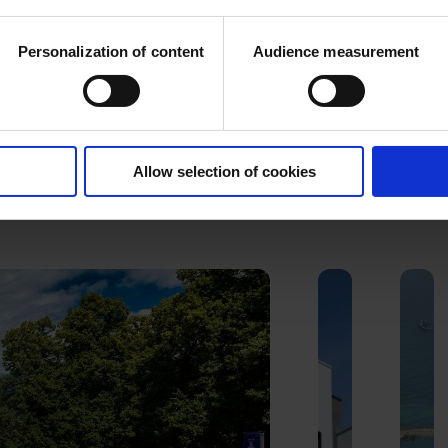
Personalization of content
Audience measurement
ues
Allow selection of cookies
limatique. Vagues de chaleur, feux de forêt, montée des eaux : no
territoires touchés, accompagne l’ensemble des partie prenantes