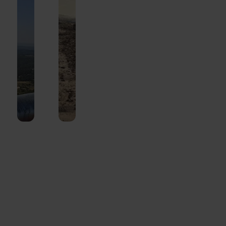
ion
default
rt
s