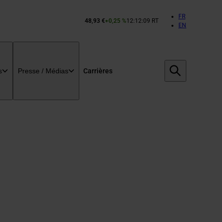
FR
48,93 €
+0,25 %
12:12:09 RT
Cours
EN
de
l’action
Bouygues :
Carrières
s
Presse / Médias