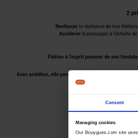
2 pr
Renforcer
la résilience de nos Métiers
Accélerer
le passagen à l’échelle de 
Fidèles à l’esprit pionnier de son fonda
Avec ambition, elle permet d’imaginer de nouvelles solu
Consent
Managing cookies
Our Bouygues.com site uses co
Découvrez une sélection de p