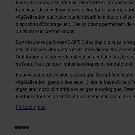
Face à la surchauffe urbaine, StreetADAPT propose des so
fraîcheur : des revêtements clairs limitant l’accumulatio
végétalisation qui jouent sur la désartificialisation et su
dispositifs d’ombrage, etc. Ces solutions permettent de r
améliorant le confort urbain.
Dans le cadre de StreetADAPT, Colas déploie aussi une g
des chaussées drainantes et d’autres dispositifs de stoc
l’infiltration à la source, le ralentissement des flux, le s
de l’eau. Tout ça pour limiter les risques d’inondation et r
En privilégiant une vision systémique (désartificialisatio
végétalisation, gestion des eaux…), sur la base d’une offr
ingénierie micro climatique et en génie écologique, Stre
territoires tout en améliorant durablement le cadre de vie
En savoir plus