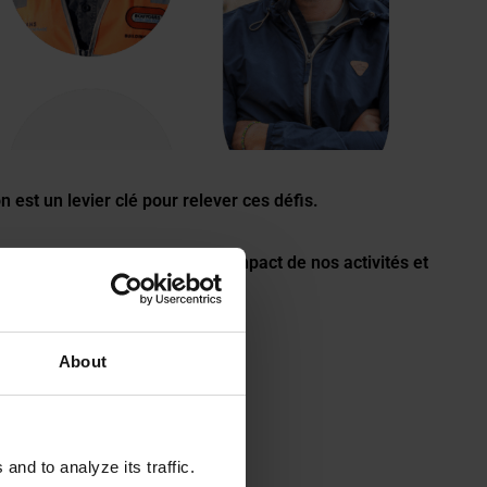
est un levier clé pour relever ces défis.
nt nos métiers pour réduire l’impact de nos activités et
About
nd to analyze its traffic.
x grands défis contemporains.