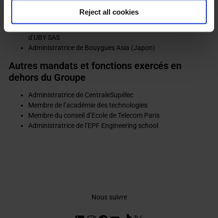
Administratrice de Bouygues Construction, de Bouygues
Reject all cookies
Immobilier, d’Equans et de Bouygues Telecom
Présidente de HEXALY (anciennement LOCALSOLVER) et
d’UBY SAS
Administratrice de Bouygues Asia (Japon)
Autres mandats et fonctions exercés en
dehors du Groupe
Administratrice de CentraleSupélec
Membre de l’académie des technologies
Membre du conseil d’Ecole de Telecom Paris
Administratrice de l’EPF Engineering school
Nous suivre