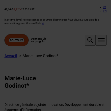
Aller
au
FR
48,64 €
-1,12 %
17:55:03 RT
Cours
EN
contenu
de
l’action
[Soyez vigilants] Recrudescence de courriers électroniques frauduleux & usurpation de la
Bouygues :
marque Bouygues. Plus de détails
ici
Accueil
Marie-Luce Godinot*
Marie-Luce
Godinot*
Directrice générale adjointe Innovation, Développement durable et
Systèmes d’information